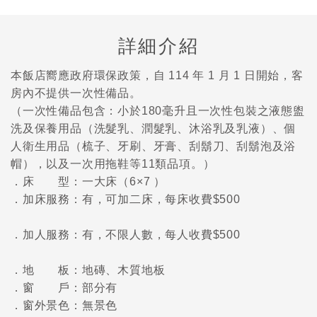
詳細介紹
本飯店嚮應政府環保政策，自 114 年 1 月 1 日開始，客
房內不提供一次性備品。
（一次性備品包含：小於180毫升且一次性包裝之液態盥
洗及保養用品（洗髮乳、潤髮乳、沐浴乳及乳液）、個
人衛生用品（梳子、牙刷、牙膏、刮鬍刀、刮鬍泡及浴
帽），以及一次用拖鞋等11類品項。）
．床 型：一大床（6×7 ）
．加床服務：有，可加二床，每床收費$500
．加人服務：有，不限人數，每人收費$500
．地 板：地磚、木質地板
．窗 戶：部分有
．窗外景色：無景色