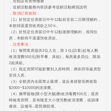
．全館設有禁煙樓層
．促銷活動服務內容請參考促銷活動網頁說明
．取消訂房規則：
（1）於預定住房當日中午12點前至前二日辦理解約，
本館得退還預收房款之50％。
（2）於預定住房當日中午12點後辦理解約，視同住
房，本館得不退還預收房款。
．注意事項：
（1）每間客房提供2位入住，第３位(訪客)起每人酌
收清潔費500元(附早餐、床組)，每房最多四位、限加
2組床組。
（2）指定房間可能影響到入房時間，將依同等級房型
安排入房。
（3）全館房內全面禁止吸煙，違反者經發現將收取
$2000~$10000的清潔費。
（4）攜帶寵物(限小型犬貓)酌收消毒費500元；退房
時檢查房間，若有隨意大小便另酌收清潔費，或損壞
傢俱、設備等..需照價賠償。