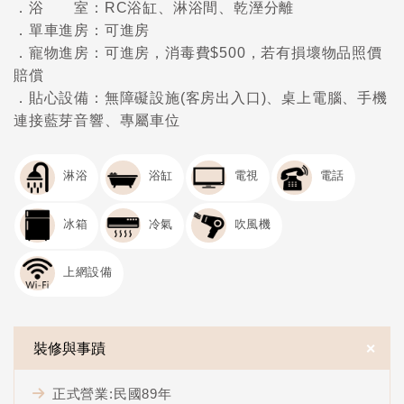
．浴 室：RC浴缸、淋浴間、乾溼分離
．單車進房：可進房
．寵物進房：可進房，消毒費$500，若有損壞物品照價
賠償
．貼心設備：無障礙設施(客房出入口)、桌上電腦、手機
連接藍芽音響、專屬車位
淋浴
浴缸
電視
電話
冰箱
冷氣
吹風機
上網設備
＋
裝修與事蹟
正式營業:民國89年