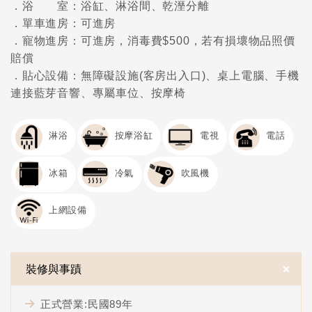
．浴 室：浴缸、淋浴間、乾溼分離
．單車進房：可進房
．寵物進房：可進房，消毒費$500，若有損壞物品照價
賠償
．貼心設備：無障礙設施(客房出入口)、桌上電腦、手機
連接藍芽音響、專屬車位、按摩椅
淋浴
按摩浴缸
電視
電話
冰箱
冷氣
吹風機
上網設備
＋
裝修與事蹟
正式營業:民國89年