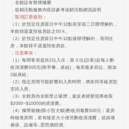
．全館設有禁煙樓層
．促銷活動服務內容請參考促銷活動網頁說明
．取消訂房規則：
（1）於預定住房當日中午12點前至前二日辦理解約，
本館得退還預收房款之50％。
（2）於預定住房當日中午12點後辦理解約，視同住
房，本館得不退還預收房款。
．注意事項：
（1）每間客房提供2位入住，第３位(訪客)起每人酌
收清潔費500元(附早餐、床組)，每房最多四位、限加
2組床組。
（2）指定房間可能影響到入房時間，將依同等級房型
安排入房。
（3）全館房內全面禁止吸煙，違反者經發現將收取
$2000~$10000的清潔費。
（4）攜帶寵物(限小型犬貓)酌收消毒費500元；退房
時檢查房間，若有隨意大小便另酌收清潔費，或損壞
傢俱、設備等..需照價賠償。