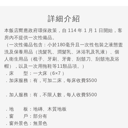
詳細介紹
本飯店嚮應政府環保政策，自 114 年 1 月 1 日開始，客
房內不提供一次性備品。
（一次性備品包含：小於180毫升且一次性包裝之液態盥
洗及保養用品（洗髮乳、潤髮乳、沐浴乳及乳液）、個
人衛生用品（梳子、牙刷、牙膏、刮鬍刀、刮鬍泡及浴
帽），以及一次用拖鞋等11類品項。）
．床 型：一大床（6×7 ）
．加床服務：有，可加二床，每床收費$500
．加人服務：有，不限人數，每人收費$500
．地 板：地磚、木質地板
．窗 戶：部分有
．窗外景色：無景色