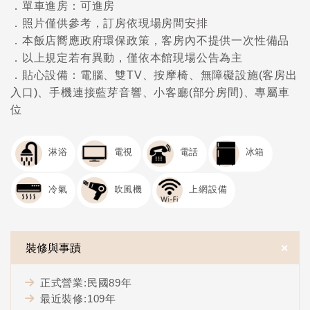
．單車進房：可進房
．照片僅供參考，訂房依現場房間安排
．本飯店嚮應政府環保政策，客房內不提供一次性備品
．以上規定若有異動，僅依本館現場公告為主
．貼心設備：電腦、雙TV、按摩椅、無障礙設施(客房出
入口)、手機連接藍芽音響、小客廳(部分房間)、專屬車
位
淋浴
電視
電話
冰箱
冷氣
吹風機
上網設備
＋
裝修與事蹟
正式營業:民國89年
最近裝修:109年