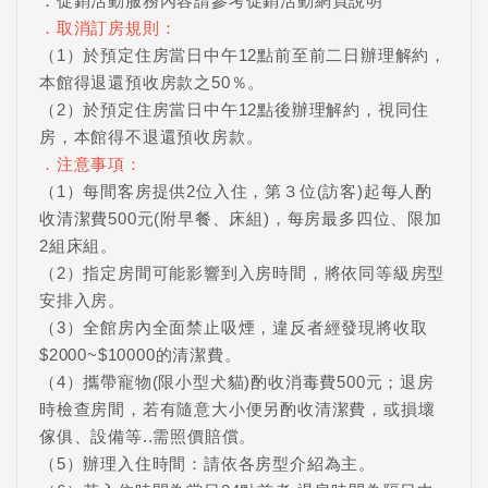
．促銷活動服務內容請參考促銷活動網頁說明
．取消訂房規則：
（1）於預定住房當日中午12點前至前二日辦理解約，
本館得退還預收房款之50％。
（2）於預定住房當日中午12點後辦理解約，視同住
房，本館得不退還預收房款。
．注意事項：
（1）每間客房提供2位入住，第３位(訪客)起每人酌
收清潔費500元(附早餐、床組)，每房最多四位、限加
2組床組。
（2）指定房間可能影響到入房時間，將依同等級房型
安排入房。
（3）全館房內全面禁止吸煙，違反者經發現將收取
$2000~$10000的清潔費。
（4）攜帶寵物(限小型犬貓)酌收消毒費500元；退房
時檢查房間，若有隨意大小便另酌收清潔費，或損壞
傢俱、設備等..需照價賠償。
（5）辦理入住時間：請依各房型介紹為主。