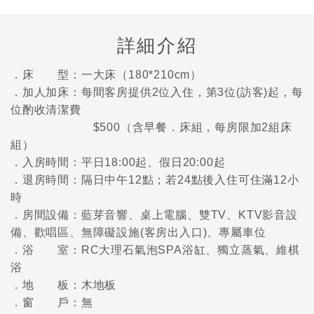
詳細介紹
．床 型：一大床（180*210cm）
．加人加床：每間客房提供2位入住，第3位(訪客)起，每
位酌收清潔費
$500（含早餐．床組，每房限加2組床
組）
．入房時間：平日18:00起、假日20:00起
．退房時間：隔日中午12點；若24點後入住可住滿12小
時
．房間設備：藍芽音響、桌上電腦、雙TV、KTV影音設
備、歡唱區、無障礙設施(客房出入口)、專屬車位
．浴 室：RC大理石氣泡SPA浴缸、獨立蒸氣、維棋
浴
．地 板：木地板
．窗 戶：無