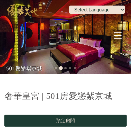
奢華皇宮 | 501房愛戀紫京城
預定房間